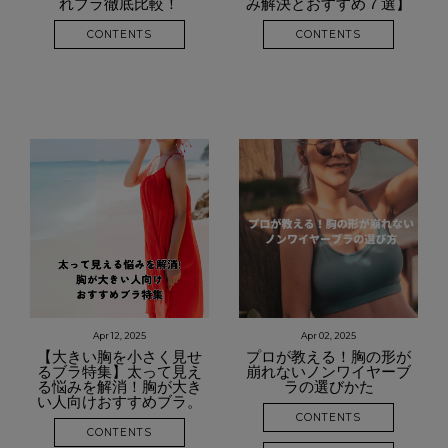
れブラ徹底比較！
み解決とおすすめ７選】
CONTENTS
CONTENTS
Apr 12, 2025
Apr 02, 2025
【大きい胸を小さく見せ
プロが教える！胸の形が
るブラ特集】太って見え
崩れないノンワイヤーブ
る悩みを解消！胸が大き
ラの選びかた
い人向けおすすめブラ。
CONTENTS
CONTENTS