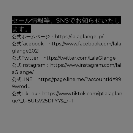
セール情報等、SNSでお知らせいたし
ます。
公式ホームページ：
https://lalaglange.jp/
公式facebook：
https://www.facebook.com/lala
glange2021
公式Twitter：
https://twitter.com/LalaGlange
公式Instagram：
https://www.instagram.com/lal
aGlange/
公式LINE：
https://page.line.me/?accountId=99
9wrodu
公式TikTok：
https://www.tiktok.com/@lalaglan
ge?_t=8UtsV25DFYY&_r=1