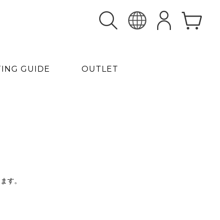
TING GUIDE
OUTLET
ります。