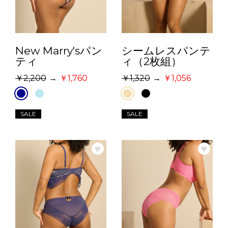
New Marry'sパン
シームレスパンテ
ティ
ィ（2枚組）
2,200
→
1,760
1,320
→
1,056
SALE
SALE